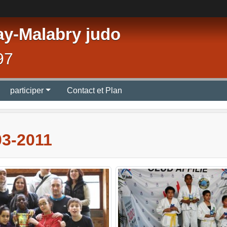
ay-Malabry judo
97
participer
Contact et Plan
3-2011