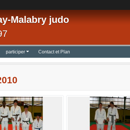
ay-Malabry judo
97
participer
Contact et Plan
2010