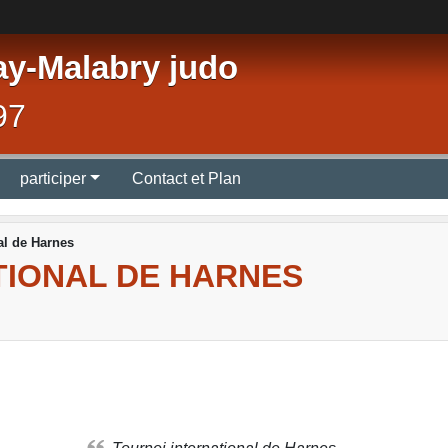
ay-Malabry judo
97
participer
Contact et Plan
al de Harnes
TIONAL DE HARNES