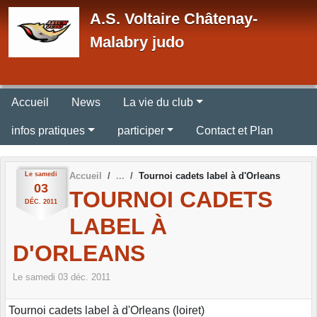
Panneau de gestion des cookies
A.S. Voltaire Châtenay-
Malabry judo
Accueil
News
La vie du club
infos pratiques
participer
Contact et Plan
Le
samedi
Accueil
Tournoi cadets label à d'Orleans
03
TOURNOI CADETS
DÉC.
2011
LABEL À
D'ORLEANS
Le
samedi
03
déc.
2011
Tournoi cadets label à d'Orleans (loiret)