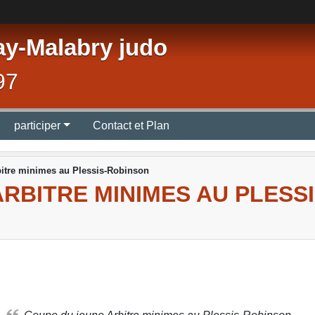
ay-Malabry judo
97
participer
Contact et Plan
itre minimes au Plessis-Robinson
RBITRE MINIMES AU PLESS