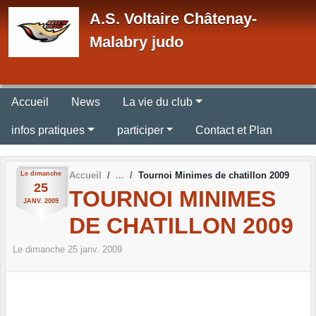
Panneau de gestion des cookies
A.S. Voltaire Châtenay-
Malabry judo
Accueil
News
La vie du club
infos pratiques
participer
Contact et Plan
Le
dimanche
Accueil
Tournoi Minimes de chatillon 2009
25
TOURNOI MINIMES
JANV.
2009
DE CHATILLON 2009
Le
dimanche
25
janv.
2009