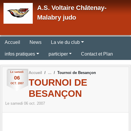
Panneau de gestion des cookies
A.S. Voltaire Châtenay-
Malabry judo
Accueil
News
La vie du club
infos pratiques
participer
Contact et Plan
Le
samedi
Accueil
Tournoi de Besançon
06
TOURNOI DE
OCT.
2007
BESANÇON
Le
samedi
06
oct.
2007