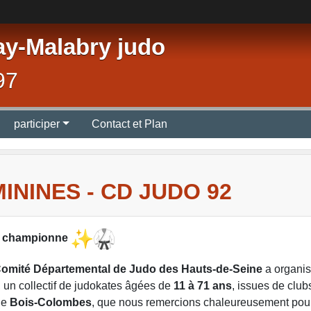
ay-Malabry judo
97
participer
Contact et Plan
NINES - CD JUDO 92
ne championne
omité Départemental de Judo des Hauts-de-Seine
a organis
, un collectif de judokates âgées de
11 à 71 ans
, issues de clubs
de
Bois-Colombes
, que nous remercions chaleureusement pour