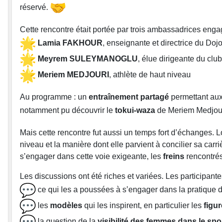
réservé.
Cette rencontre était portée par trois ambassadrices enga
Lamia FAKHOUR
, enseignante et directrice du Doj
Meyrem SULEYMANOGLU
, élue dirigeante du cl
Meriem MEDJOURI
, athlète de haut niveau
Au programme : un
entraînement partagé
permettant aux 
notamment pu découvrir le
tokui-waza
de Meriem Medjour
Mais cette rencontre fut aussi un temps fort d’échanges. 
niveau et la manière dont elle parvient à concilier sa carr
s’engager dans cette voie exigeante, les
freins
rencontrés
Les discussions ont été riches et variées. Les participant
ce qui les a poussées à s’engager dans la pratique 
les
modèles
qui les inspirent, en particulier les
figu
la question de la
visibilité des femmes dans le spo