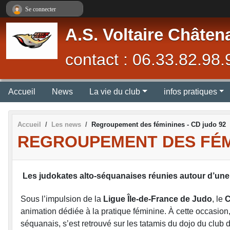
Panneau de gestion des cookies
Se connecter
A.S. Voltaire Châten
contact : 06.33.82.98.
Accueil
News
La vie du club
infos pratiques
Accueil
Les news
Regroupement des féminines - CD judo 92
REGROUPEMENT DES FÉMI
Les judokates alto-séquanaises réunies autour d’u
Sous l’impulsion de la
Ligue Île-de-France de Judo
, le
C
animation dédiée à la pratique féminine. À cette occasion
séquanais, s’est retrouvé sur les tatamis du dojo du club 