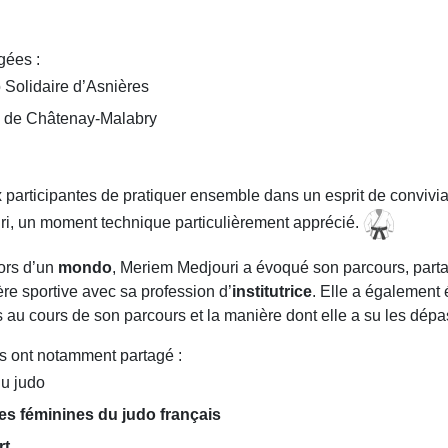
gées :
o Solidaire d’Asnières
ub de Châtenay-Malabry
participantes de pratiquer ensemble dans un esprit de convivial
i, un moment technique particulièrement apprécié.
Lors d’un
mondo
, Meriem Medjouri a évoqué son parcours, parta
ière sportive avec sa profession d’
institutrice
. Elle a également
 au cours de son parcours et la manière dont elle a su les dépa
es ont notamment partagé :
du judo
res féminines du judo français
rt