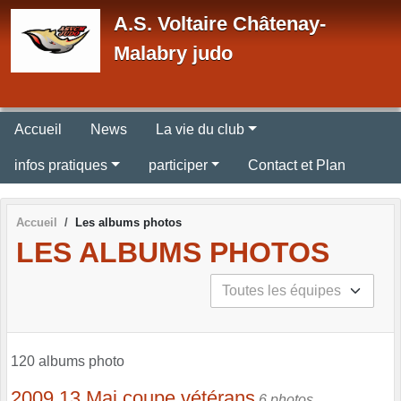
Panneau de gestion des cookies
A.S. Voltaire Châtenay-
Malabry judo
Accueil
News
La vie du club
infos pratiques
participer
Contact et Plan
Accueil
Les albums photos
LES ALBUMS PHOTOS
120 albums photo
2009 13 Mai coupe vétérans
6 photos