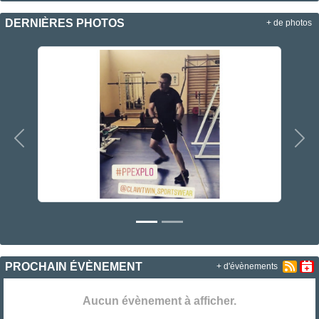
DERNIÈRES PHOTOS
+ de photos
Précedent
Sui
PROCHAIN ÉVÈNEMENT
+ d'évènements
Aucun évènement à afficher.