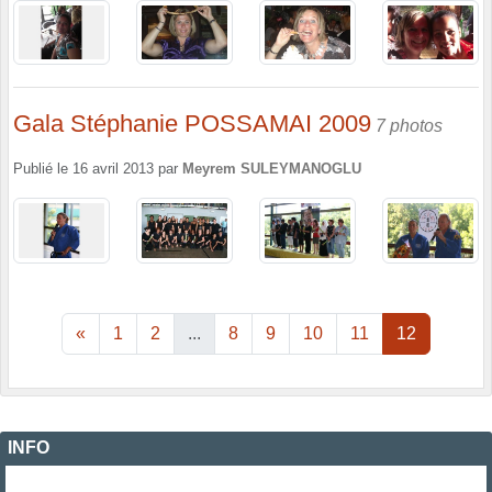
Gala Stéphanie POSSAMAI 2009
7 photos
Publié le
16 avril 2013
par
Meyrem SULEYMANOGLU
«
1
2
...
8
9
10
11
12
INFO